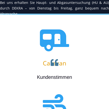
Bei uns erhalten Sie Haupt- und Abgasuntersuchung (HU & AU)
durch DEKRA – von Dienstag bis Freitag, ganz bequem nach
Absprache.
Jetzt Termin vereinbaren und sicher unterwegs sein!


Caravan
Ob Wohnwagen oder Wohnmobil – bei uns gibt’s passendes
Kundenstimmen
Zubehör und fachgerechte Wartung. Damit Sie sicher in den
Urlaub starten können.
